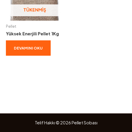
TÜKENMIŞ
Pellet
Yüksek Enerjili Pellet 1Kg
DEVAMINI OKU
Telif Hakkı © 2026 Pellet Sobası